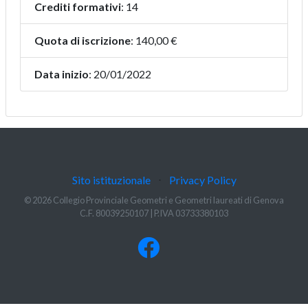
Crediti formativi
: 14
Quota di iscrizione
: 140,00 €
Data inizio
: 20/01/2022
Sito istituzionale
⋅
Privacy Policy
© 2026 Collegio Provinciale Geometri e Geometri laureati di Genova
C.F. 80039250107 | P.IVA 03733380103