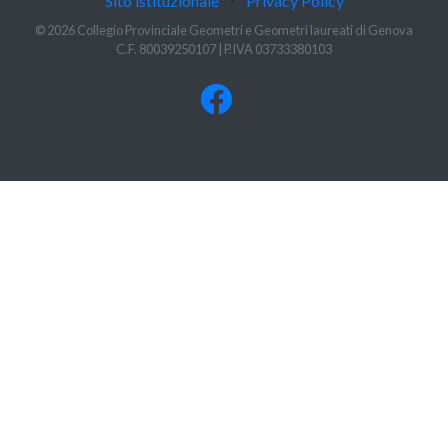
Sito istituzionale
⋅
Privacy Policy
© 2026 Collegio Provinciale Geometri e Geometri laureati di Genova
C.F. 80039250107 | P.IVA 03733380103