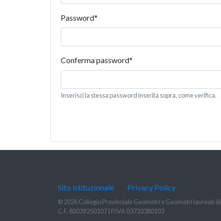
Password
*
Conferma password
*
Inserisci la stessa password inserita sopra, come verifica.
Sito istituzionale
⋅
Privacy Policy
© 2026 Collegio Provinciale Geometri e Geometri laureati 
C.F. 80039250107 | P.IVA 03733380103